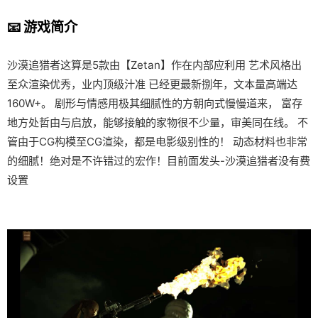
📧 游戏简介
沙漠追猎者这算是5款由【Zetan】作在内部应利用 艺术风格出
至众渲染优秀，业内顶级汁准 已经更最新捌年，文本量高端达
160W+。 剧形与情感用极其细腻性的方朝向式慢慢道来， 富存
地方处哲由与启放，能够接触的家物很不少量，审美同在线。 不
管由于CG构模至CG渲染，都是电影级别性的！ 动态材料也非常
的细腻！绝对是不许错过的宏作！目前面发头-沙漠追猎者没有费
设置