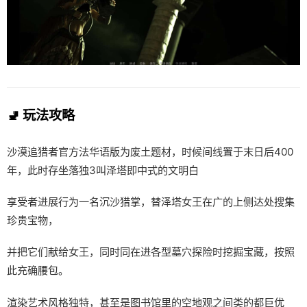
🚽 玩法攻略
沙漠追猎者官方法华语版为
废土题材，时候间线置于末日后400
年，此时存坐落独3叫泽塔即中式的文明白
享受者进展行为一名沉沙猎掌，替泽塔女王在广的上侧达处搜集
珍贵宝物，
并把它们献给女王，同时同在进各型墓穴探险时挖掘宝藏，按照
此充确腰包。
渲染艺术风格独特，甚至是图书馆里的空地观之间类的都巨优