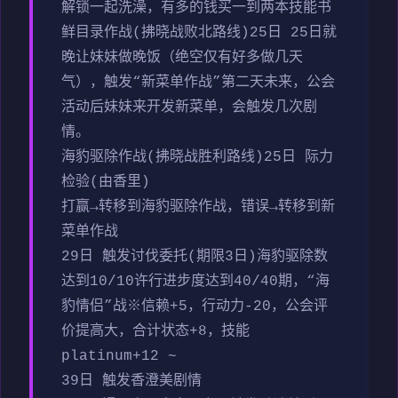
解锁一起洗澡，有多的钱买一到两本技能书
鲜目录作战(拂晓战败北路线)25日 25日就
晚让妹妹做晚饭（绝空仅有好多做几天
气），触发“新菜单作战”第二天未来，公会
活动后妹妹来开发新菜单，会触发几次剧
情。
海豹驱除作战(拂晓战胜利路线)25日 际力
检验(由香里)
打赢→转移到海豹驱除作战，错误→转移到新
菜单作战
29日 触发讨伐委托(期限3日)海豹驱除数
达到10/10许行进步度达到40/40期，“海
豹情侣”战※信赖+5，行动力-20，公会评
价提高大，合计状态+8，技能
platinum+12 ~
39日 触发香澄美剧情