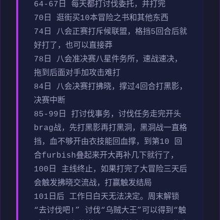
64-67日 每天都打讨伐委托，并打完
70日 逛街买10本冒险之书和其他东西
74日 八会正赛打斥候联盟，格挡5回合后就
好打了，也可以直接莽
78日 八会准决赛八星件务所，速战速决，
拖到后面对手加攻击难打
84日 八会决赛打拂晓，撑过4回合打黑影，
决赛中断
85-99日 打讨伐事务，讨伐任务走完开头
brag战，先打黑影再打黑洞，黑洞战一直格
挡，血不够开由衣技能回血撑，到第10 回
合furbish叠起来开大再补几下就行了，
100日 主线终止，如果打完了大冒险三天后
会触发拂晓交流战，打赢触发结局
101日后 工作日白天无法决定。周末解锁
“去讨伐吧!” 讨伐“乌贼大王”可以得到“触