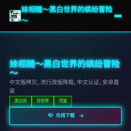
妹相随～黑白世界的缤纷冒险
～
妹相随～黑白世界的缤纷冒险
～
中文版拷贝,流行改版降载,中文认证,安卓直
装
黑白风
异世界
可爱
📪 在线下载