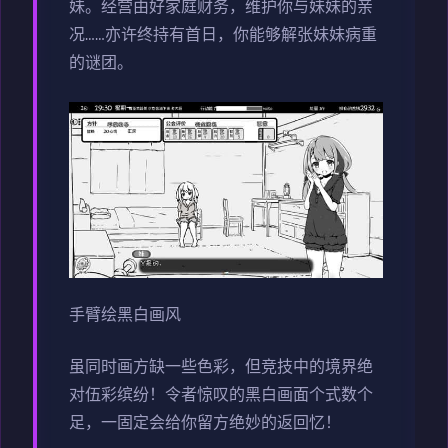
妹。经营由好家庭财务，维护你与妹妹的亲
况……亦许终持有首日，你能够解张妹妹病重
的谜团。
手臂绘黑白画风
虽同时画方缺一些色彩，但竞技中的境界绝
对伍彩缤纷！令者惊叹的黑白画面个式数个
足，一固定会给你留方绝妙的返回忆！