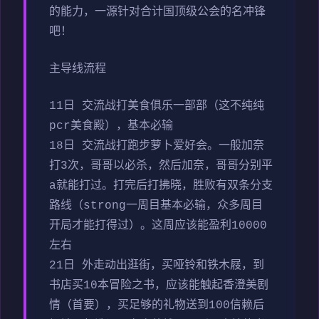
的能力，一源针对合计国顶级公会的名冲锋
吧！
主导线流程
11日 交流战打美食俱乐一部部（这不纯纯
pcr美食殿），基本必输
18日 交流战打跑步萝卜爱好会。一般加奈
打3次，哥哥以必杀，然后加奈，哥哥分别平
a就能打过。打完后打拂晓，胜败有双条分支
路线（strong一周目基本必输，众多周目
开局才能打得过）。这周应该能盈利10000
左右
21日 外走动出逛街，买哑铃和铁木屐，到
书店买10本冒险之书，应该能触起香澄美剧
情（首要），买足够的礼物送到100信赖后