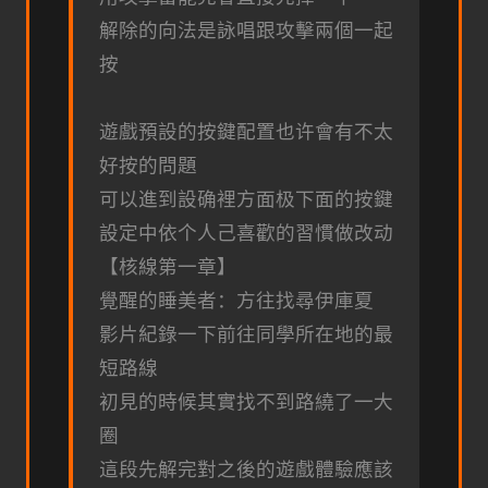
解除的向法是詠唱跟攻擊兩個一起
按
遊戲預設的按鍵配置也许會有不太
好按的問題
可以進到設确裡方面极下面的按鍵
設定中依个人己喜歡的習慣做改动
【核線第一章】
覺醒的睡美者：方往找尋伊庫夏
影片紀錄一下前往同學所在地的最
短路線
初見的時候其實找不到路繞了一大
圈
這段先解完對之後的遊戲體驗應該