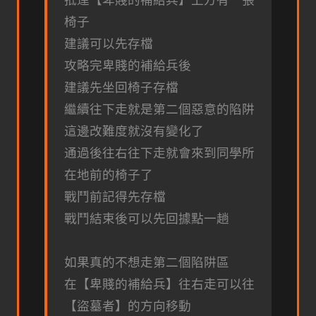
抵達【卑賤的補給兵】上方有一張
椅子
建議可以先存檔
攻略完卑賤的補給兵後
建議先坐回椅子存檔
繼續往下走就是第二個惡意的陷阱
這邊改難度就沒有變化了
通過後往右往下走就會來到同學所
在地前的椅子了
戰鬥前記得先存檔
戰鬥結束後可以先回據點一趟
如果真的不想走第二個陷阱區
在【卑賤的補給兵】往右走可以往
【盜墓者】的方向移動