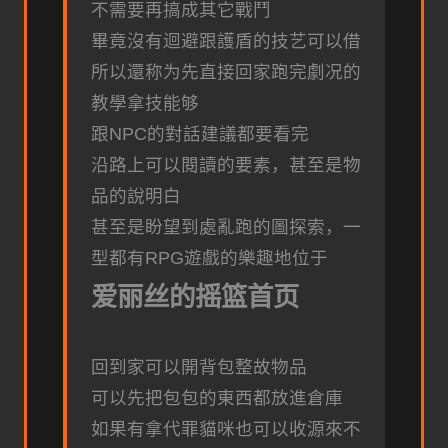
不需要再搞成其它戰鬥
畢竟沒有迴避跟護盾的技艺可以借
所以還称为先直接回家跑完劇况的
教學拿技能够
跟NPC的對話建議都要看完
沿路上可以閱讀的要素，甚至是物
品的說明白
甚至是盼望到處亂跑的圖探索，一
型都有RPG遊戲的樂趣地位于
爱丽丝的摇篮首页
回到家可以開背包整故物品
可以先把包包的東西都放進倉庫
如果有拿代罪貓咪也可以收源來不