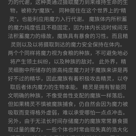
力的代谢，这种类通过摄取魔力到来维持生命的生
物，被称为“魔族”。 同种居住在这个世界上的“精
灵”，也能利应用魔力入行代谢。 魔族体内所积蓄
的魔力纯度低且不稳固定，因为体内长远时候间无
法积蓄魔力的缘故，魔族具有暴食的习性。而且精
灵则以及以将摄取到达的魔力安全保持在体内。
两个个同样将魔力视为食粮的种族，不可避免地必
将产生领土纠纷，以及种族的敌对。 此外界，精
灵细胞中所储存的崇高纯度魔力对于魔族来讲是再
好不过的精华，因此魔族有着积极攻击精灵，以夺
取后者体内魔力的生物本能。 精灵是拥有智能同
文明确的种族，不像受兽性支配的魔族一样落后。
但如果精灵不慎被魔族捕食，仍自然会因为魔力被
吸取而变得格外虚弱，难以承受哪怕一点点冲击。
另外，由于无法长时间存储魔力的魔族常常暴食摄
取过量的魔力，一些个体也时常由现失真的浩大化