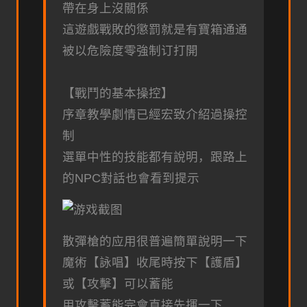
帶在身上沒關係
這遊戲戰敗的懲罰就是有寶箱通通
被以危險度零強制订打開
【戰鬥的基本操控】
序章教學劇情已經宏致介紹過操控
制
選單中性的技能都有說明，跟路上
的NPC對話也會看到提示
散彈槍的应用很普遍簡單說明一下
魔術【詠唱】收尾時按下【護盾】
或【攻擊】可以蓄能
用攻擊蓄能完會直接先揮一下