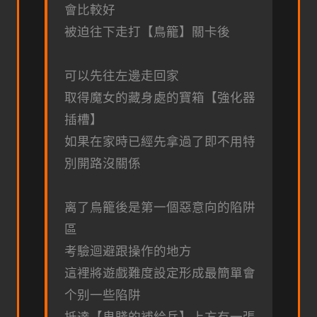
會比較好
被迫往下走打【鳥籠】關卡後
可以先往左邊走回家
取得魔女的藏身處的寶箱【強化器
插槽】
如果在家時已經先拿過了即不用特
別開路沒關係
离了鳥籠後是第一個惡意向的陷阱
區
考驗迴避跟操作的地方
這裡將遊戲難度設定形成最簡單會
个别一些陷阱