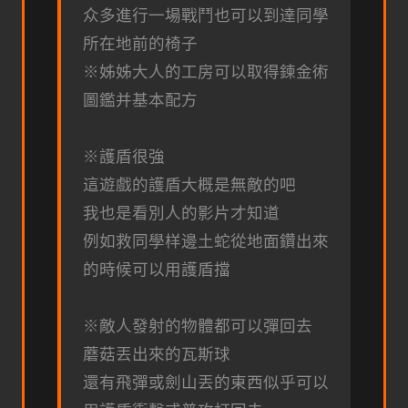
众多進行一場戰鬥也可以到達同學
所在地前的椅子
※姊姊大人的工房可以取得鍊金術
圖鑑并基本配方
※護盾很強
這遊戲的護盾大概是無敵的吧
我也是看別人的影片才知道
例如救同學样邊土蛇從地面鑽出來
的時候可以用護盾擋
※敵人發射的物體都可以彈回去
蘑菇丟出來的瓦斯球
還有飛彈或劍山丟的東西似乎可以