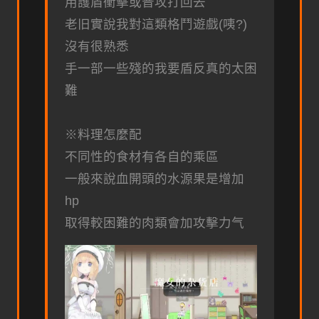
用護盾衝擊或普攻打回去
老旧實說我對這類格鬥遊戲(咦?)
沒有很熟悉
手一部一些殘的我要盾反真的太困
難
※料理怎麼配
不同性的食材有各自的乘區
一般來說血開頭的水源果是增加
hp
取得較困難的肉類會加攻擊力气