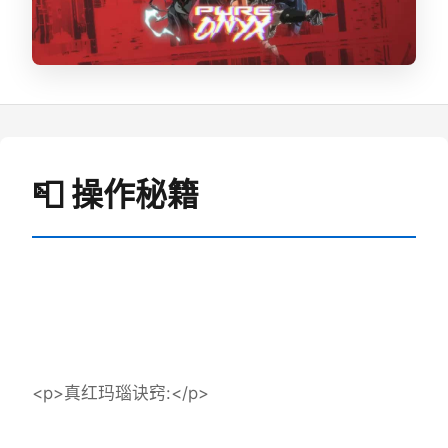
📮 操作秘籍
<p>真红玛瑙诀窍:</p>