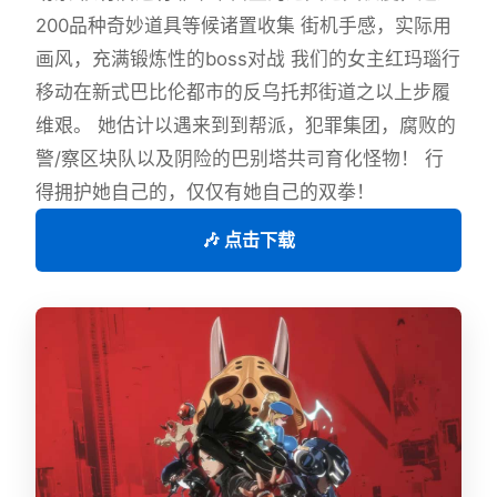
200品种奇妙道具等候诸置收集 街机手感，实际用
画风，充满锻炼性的boss对战 我们的女主红玛瑙行
移动在新式巴比伦都市的反乌托邦街道之以上步履
维艰。 她估计以遇来到到帮派，犯罪集团，腐败的
警/察区块队以及阴险的巴别塔共司育化怪物！ 行
得拥护她自己的，仅仅有她自己的双拳！
🎶 点击下载