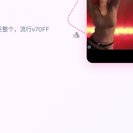
个，流行v70FF
🎊