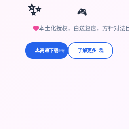
✨
🎮
本土化授权，白送复度，方针对法巨整
🤔
高速下载
了解更多
💫
✨
⭐