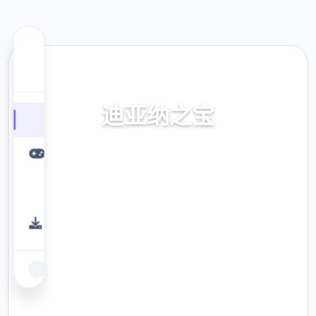
🔩 热门推荐
迪亚纳之宝
迪亚纳间宝传输+迪亚纳之宝攻略
9.4
评分
2.3M
下载