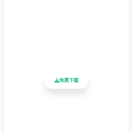
完整版游戏，免费体验
2.3M+
总下载量
4.9/5
用户评分
900K+
活跃用户
免费下载
安全下载
高速安装
完全免费