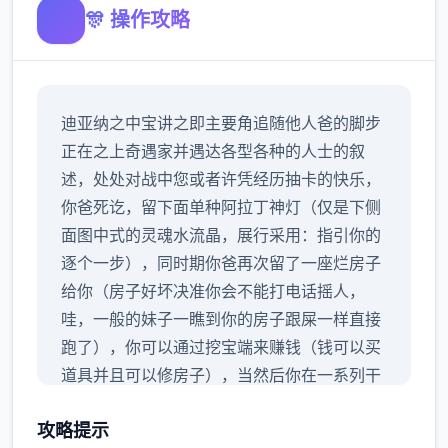
🎊 操作攻略
迪亚纳之中宝讲之即主要角追随他人爸的脚步
正在之上奇遇家并遇达各型各种的人士的叙
述，处处对战中您或者许凭经历抽卡的快乐，
你爸死讫，留下面单种阿拉丁神灯（仅是下侧
面图中式的灵魂水流晶，展行采用：指引你的
逐个一步），同时期你爸再次留了一座烂房子
给你（房子好坏决准你会不能打电话摇人，
哇，一般的妹子一瞧到你的房子跟屎一样直接
跑了），你可以通过挖宝端来赚钱（钱可以买
道具并且可以修房子），当然后你在一系列干
务中不断提升个己，也不断提升着妹子们的好
攻略提示
感度，也不断接近游戏名字纳迪亚之宝