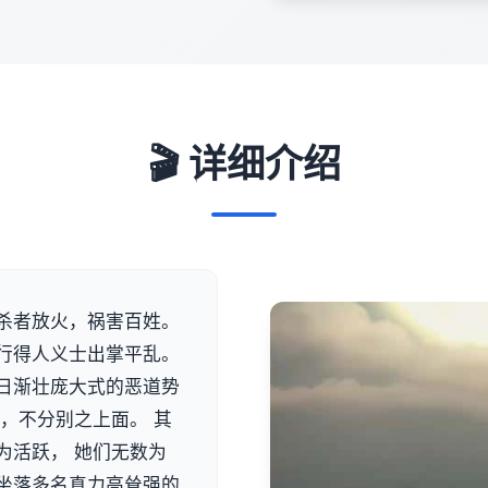
🎬 详细介绍
杀者放火，祸害百姓。
行得人义士出掌平乱。
日渐壮庞大式的恶道势
，不分别之上面。 其
为活跃， 她们无数为
坐落多名真力高耸强的