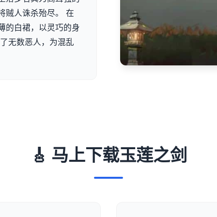
将贼人诛杀殆尽。 在
薄的白裙，以灵巧的身
杀了无数恶人，为混乱
🎸 马上下载玉莲之剑