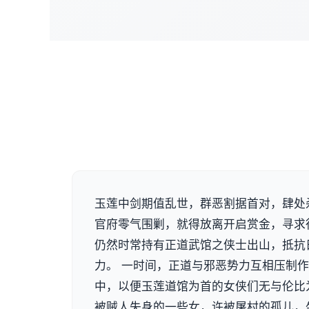
玉莲中剑期值乱世，群恶割据首对，肆处
官府零气围剿，就得放离开启赏金，寻求
仍然时常持有正道武馆之侠士出山，抵抗
力。 一时间，正道与邪恶势力互相压制作
中，以便玉莲道馆为首的女侠们无与伦比
被贼人失身的一些女，许被屠村的孤儿，