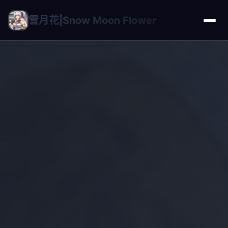
雪月花|Snow Moon Flower