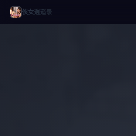
侠女逍遥录