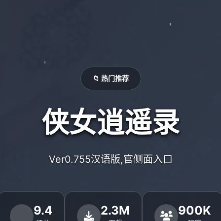
📁 热门推荐
侠女逍遥录
Ver0.755汉语版,官侧面入口
9.4
2.3M
900K