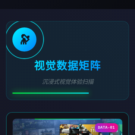
🔭
视觉数据矩阵
沉浸式视觉体验扫描
DATA-01