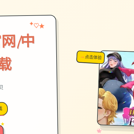
★
✦
♡
网|中
→
↗
点击体验
超棒！
载
拷贝
戏
 ★
✧
♡
★
♥