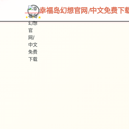
~~~
★
♡
✦
✧
♥
~
幸福岛幻想官网|中文免费下
✦ ✧ ★