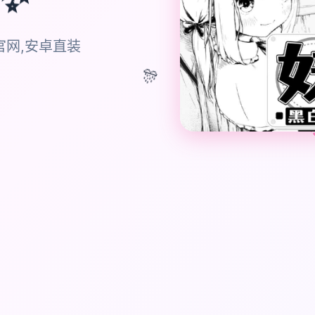
官网,安卓直装
🎊