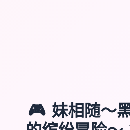
🎮
妹相随～
的缤纷冒险～