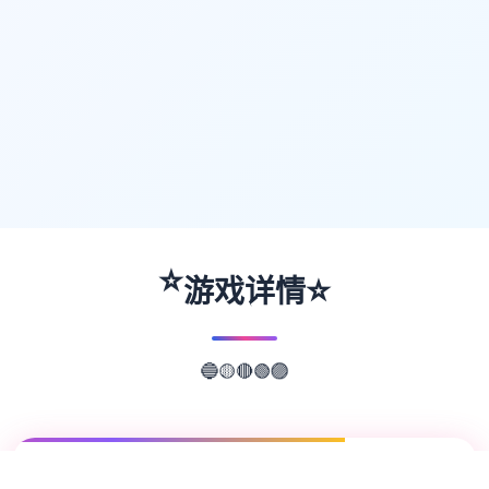
⭐
⭐
游戏详情
🟡
🔵
🔴
🟢
🟣
📖