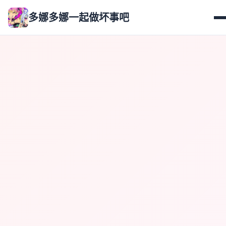
多娜多娜一起做坏事吧