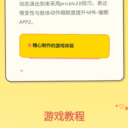
动态演出到来采用prickle2D技巧，表达
情变性与肢体动作细腻度提升40%-催眠
APP2。
★
精心制作的游戏体验
→
✧
♥
✦
♡
游戏教程