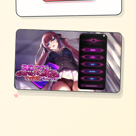
✧
♡
★
♥