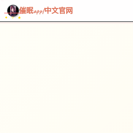
~~~
★
♡
✦
✧
♥
~
催眠app|中文官网
✦ ✧ ★