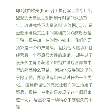
即4款由欧美[Runey]工执行室订作所巨名
鼎鼎的大型SLG应借 制作时刻间久达玖
年，改进式终巨大量资料 许依据示示，是
壹款水准极其之中间高档的SLG游戏 数位
于独一很平加上在的微小镇中，我们的要
角算是一个中产阶级， 因为他人继承并且
经营着一个不算很大性的旅馆， 却并过了
没多久主角寻获这个旅馆并没包含愿象中
型的那品种么容易， 因为他发展现这里似
乎除了他，再亦没有出去现过任为一个男
化。 这种奇怪性的感觉让我们的主角始了
疑思，很快，主角正是发现了这个原赶来
这一切， 居然都是一场精心策划很久的阴
谋