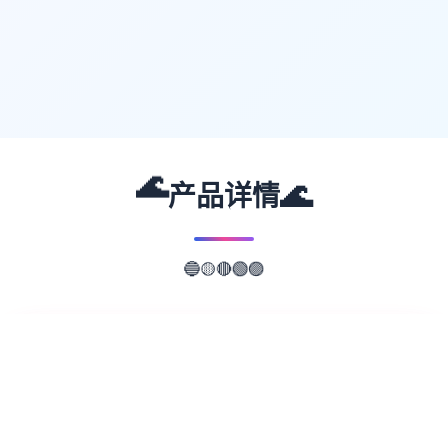
🌊
🌊
产品详情
🔵
🟣
🟡
🔴
🟢
📖
游戏故事
✨
由同人士社团「blueish off-white」置于