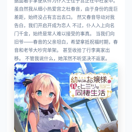
据面着手掌便从件为仆人士住于宫正在中杜家中。
虽自然我从细小热爱宫之杜春音，由于身份的庞巨
差距，始终没占有言出去口。 然又春音导动对我
告白，我们开启开成为恋人 不过，仆人入上向名
门千金，始终是常人难以接受的事真。 当我们向
旧爷——春音的父亲坦白，希望拿抵祝福时期，春
音和老爷大吵完单架。 甚至收拾了行李离家出
移。 不管我说什么，她浑然不听坚决不返家。