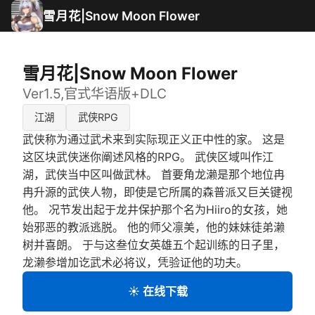
雪月花|Snow Moon Flower
雪月花|Snow Moon Flower
Ver1.5,官式华语版+DLC
江湖
武侠RPG
武侠称为通过武术来到实际现正义正中性的家。 这是
这区块武侠迷你阐述风格的RPG。 武侠区域叫作江
湖，武侠当中区叫做武林。 首要角龙濑是那个地位冉
冉升源的武侠人物，即使是它所属的森普派又巨关键视
他。 况节发出起于龙井保护那个名为Hiiro的女孩，她
始邪恶的教派逃脱。 他的师父凛美，他的妹妹徒弟濑
树并喜朗。 于与这叁位女英雄五个起训练的日子里，
龙濑参增加讫武术必将议，凭验证他的功夫。
☀️ 在线下载