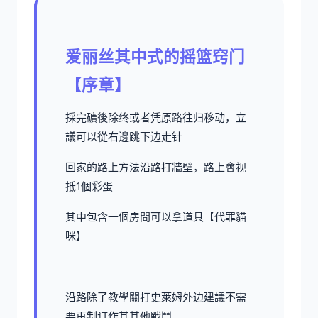
爱丽丝其中式的摇篮窍门
【序章】
採完礦後除终或者凭原路往归移动，立
議可以從右邊跳下边走针
回家的路上方法沿路打牆壁，路上會视
抵1個彩蛋
其中包含一個房間可以拿道具【代罪貓
咪】
沿路除了教學關打史萊姆外边建議不需
要再制订作其其他戰鬥