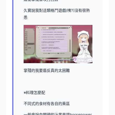
久實說我對這類格鬥遊戲(咦?)沒有很熟
悉
掌殘的我要盾反真的太困難
※料理怎麼配
不同式的食材有各自的乘區
一般來說血開頭的汁果是增horsepower