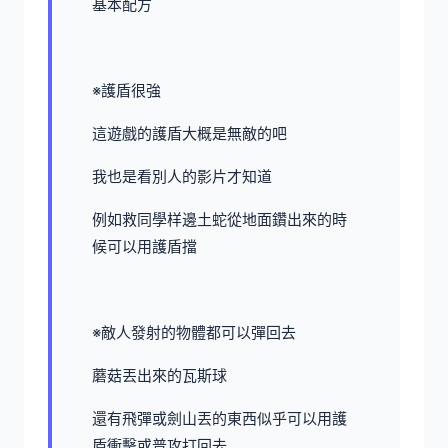
基本配方
※護盾很強
這遊戲的護盾大概是無敵的吧
我也是看別人的影片才知道
例如救同學样邊土蛇從地面鑽出來的時
候可以用護盾擋
※敵人發射的物體都可以彈回去
蘑菇丟出來的瓦斯球
還有飛彈或劍山丟的東西似乎可以用護
盾衝擊或普攻打回去