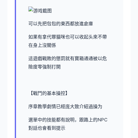
可以先把包包的東西都放進倉庫
如果有拿代罪貓咪也可以收起头來不帶
在身上沒關係
這遊戲戰敗的懲罰就有寶箱通通被以危
險度零強制打開
【戰鬥的基本操控】
序章教學劇情已經庞大致介紹過操为
選單中的技能都有說明，跟路上的NPC
對話也會看到提示