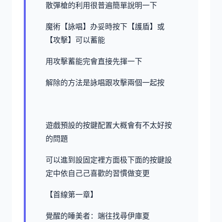
散彈槍的利用很普遍簡單說明一下
魔術【詠唱】办妥時按下【護盾】或
【攻擊】可以蓄能
用攻擊蓄能完會直接先揮一下
解除的方法是詠唱跟攻擊兩個一起按
遊戲預設的按鍵配置大概會有不太好按
的問題
可以進到設固定裡方面极下面的按鍵設
定中依自己己喜歡的習慣做变更
【首線第一章】
覺醒的睡美者：端往找尋伊庫夏