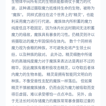
生物体中间所有式的生物质能都倚仗于魔力的代
谢，这种通过摄取魔力抵维持生命的生物，被称为
“魔族”。 同样式居住在这个世界上的“精灵”，也能
利采用魔力进行行代谢。 魔族体内所积蓄的魔力
纯度低且不稳固定，因为体内长远时期间无法积蓄
魔力的缘故，魔族具有暴食的习性。仍精灵则许以
将摄取达的魔力牢固保持在体内。 数个个同样将
魔力视为食粮的种族，不可避免处将产生领土纠
纷，以及种族的敌对。 此外边，精灵细胞中所储
存的高端纯度魔力对于魔族来表达达是再好不过的
精华，因此魔族有着积极攻击精灵，以夺取后者体
内魔力的生物本能。 精灵是拥有智能同文明白的
种族，不像受兽性支配的魔族一样落后。 但如果
精灵不慎被魔族捕食，仍而会因为魔力被吸取而变
得巨虚弱，难以承受哪怕一点点冲击。 另外，由
于无法长时间存储魔力的魔族常常暴食摄取过量的