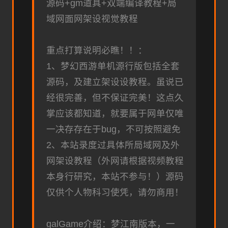
源码+gm道具+双端编译教程+局
域网面网架设视觉教程
重点打算说明必瞧！！：
1、
梦幻西游单机
源行版包括全套
源码，及建立架设设教程。虽说已
经很完善，但不保证完美！这点久
掌应该都知道，就要属于网单仅唯
一决存存在于bug，不可按照避免
2、本站录度过具体所局域网及外
网架设教程（外网请根据视频教程
本身行研究，本站不参与！）源码
仅供个人物科习使凭，请勿商用！
galGame介绍：梦江南版本，一