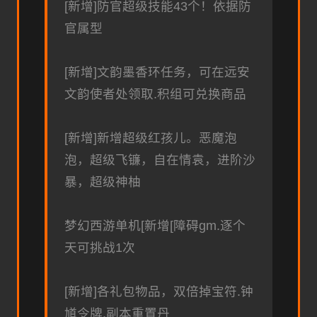
[新增]防官超级技能43个！依据防
官属型
[新增]文韵墨香环任务，可在远安
文韵使者处领取.积组可兑换商品
[新增]新增超级红孩儿。恶魔泡
泡，超级飞镰，自在情袁，进阶沙
暴，超级神柚
梦幻西游单机
[新增[障碍gm.逐个
天可挑战1次
[新增]各礼包物品，双倍掉宝符.钟
馗令牌.副本重置丹