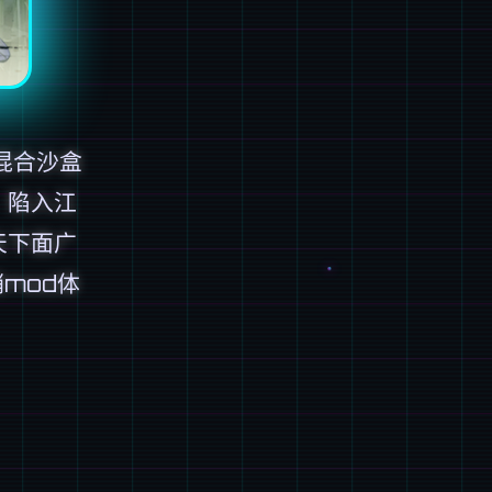
混合沙盒
，陷入江
天下面广
mod体