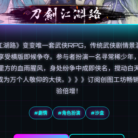
江湖路》变变唯一套武侠RPG，传统武侠剧情景
享受横版即候争夺。参与者扮演一名寻常稀少年
里方的血雨腥风，身处纷争中成即侠名，搅动白
成为万个人敬仰的大侠。》》》订阅创图工坊畅销
验倍增！
#劇情
#角色扮演
#沙盒