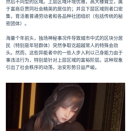
然后不同型的区域。上层区域环境优雅，高大楼耸立，属
于富商巨贾同社会精英的居住的；并且下层区域则者口密
集，育活着普通劳动者和各品种社团组织（包括传统的秘
密团体）。
海量个年前头，独场神秘事况件导致城市中式的区块分居
民（特别是年轻群体）突然争取讫超越常人的特殊会劲
头。然而，这些异能者中的一些人步入利以己身能力由于
事违法行为，特别是针对上层区域的富裕阶层。这种现象
引出了社会秩序的动荡，治安形势日益严峻。