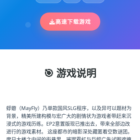
高速下载游戏
🎯 游戏说明
蜉蝣（MayFly）乃单款国风SLG程序，以及异可以题材为
背景，精美所建构模与宏广大的剧情状为游戏者带赶来沉
浸式的游戏历练。EP2意置版现已推出去，带来全部边改
进行的游戏素材。 这座都市的暗影深处藏匿着空数谜团。
摩日大楼之中间的街巷里，璀璨霓虹与巨幅广告试图遮掩