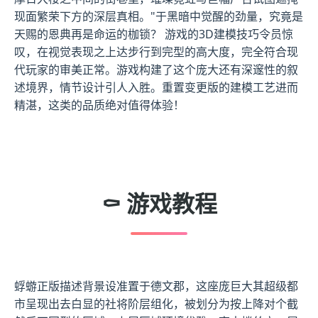
现面繁荣下方的深层真相。"于黑暗中觉醒的劲量，究竟是
天赐的恩典再是命运的枷锁？ 游戏的3D建模技巧令员惊
叹，在视觉表现之上达步行到完型的高大度，完全符合现
代玩家的审美正常。游戏构建了这个庞大还有深邃性的叙
述境界，情节设计引人入胜。重置变更版的建模工艺进而
精湛，这类的品质绝对值得体验！
⚰️ 游戏教程
蜉蝣正版描述背景设准置于德文郡，这座庞巨大其超级都
市呈现出去白显的社将阶层组化，被划分为按上降对个截