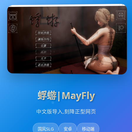
蜉蝣|MayFly
中文版导入,刻降正型网页
国风SLG
安卓
移动端