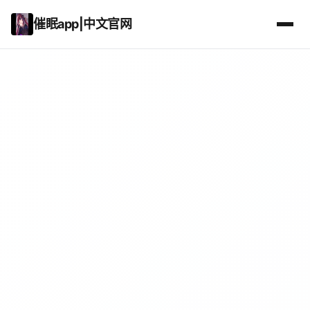
催眠app|中文官网