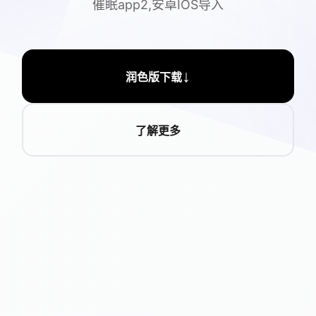
催眠app2,安卓IOS导入
↓
润色版下载
了解更多