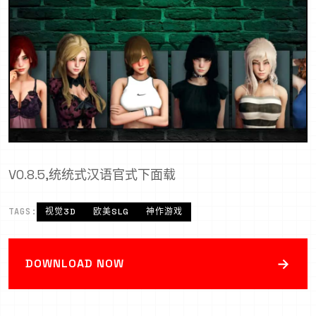
V0.8.5,统统式汉语官式下面载
TAGS:
视觉3D
欧美SLG
神作游戏
→
DOWNLOAD NOW