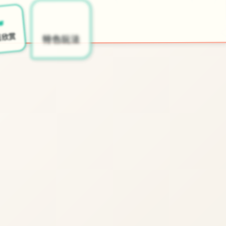
🧹
📨
🎺
开始游戏
特色玩法
面欣赏