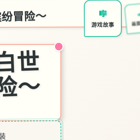
缤纷冒险～
🎼
画
游戏故事
妹
相
随
～
黑
白
世
界
的
缤
纷
冒
险
～
装