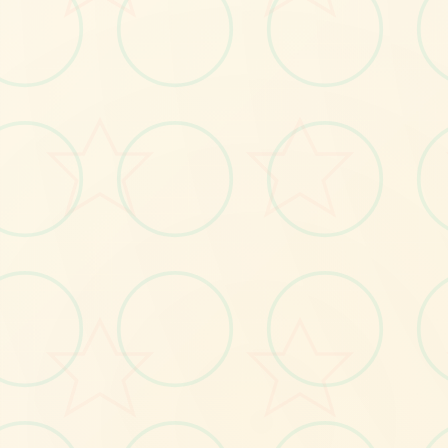
🎺
No.1