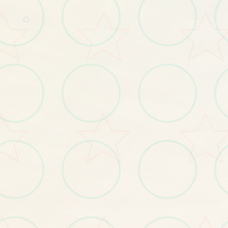
○
★
○