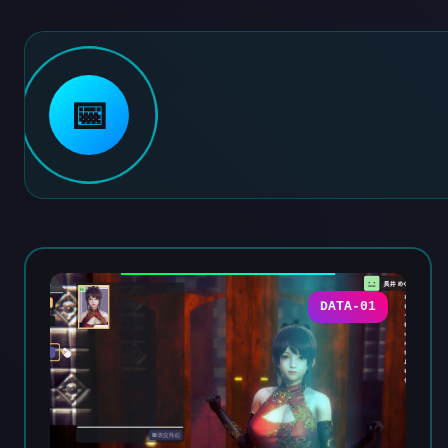
📅
DATA-01