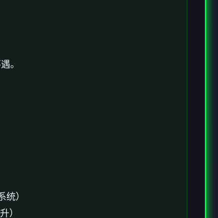
不遇。
系统）
上升）