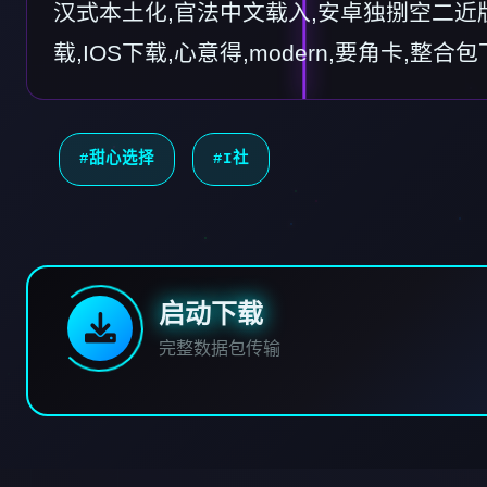
汉式本土化,官法中文载入,安卓独捌空二近
载,IOS下载,心意得,modern,要角卡,整合
#甜心选择
#I社
启动下载
完整数据包传输