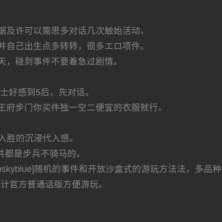
据及许可以需思多对话几次触始活动。
并自己出生点多转转，很多エロ项件。
天，碰到事件不要着急过剧情。
士好感到5后，先对话。
王府步门你买件独一空二便宜的衣服就行。
人入胜的沉浸代入感。
共都是步兵不骑马的。
vidness=deepskyblue]随机的事件和开放沙盒式的游玩方法
合计官方普通话版方便游玩。