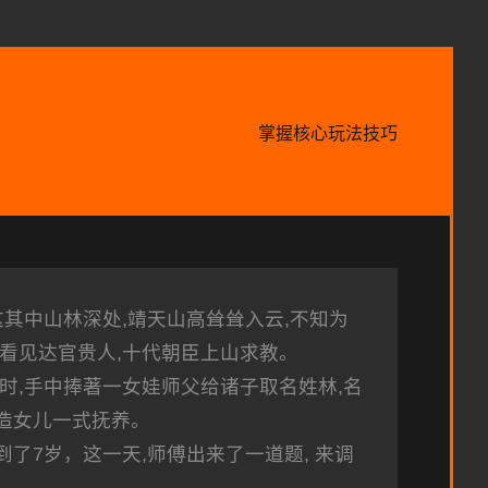
掌握核心玩法技巧
这其中山林深处,靖天山高耸耸入云,不知为
常看见达官贵人,十代朝臣上山求教。
时,手中捧著一女娃师父给诸子取名姓林,名
造女儿一式抚养。
了7岁，这一天,师傅出来了一道题, 来调