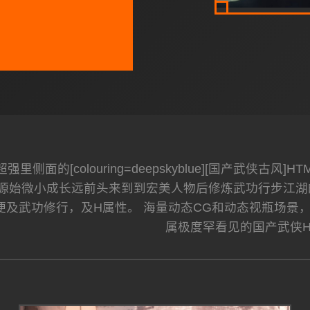
里侧面的[colouring=deepskyblue][国产武侠古
源始微小成长远前头来到到宏美人物后修炼武功行步江湖
便及武功修行，及H属性。 海量动态CG和动态视瓶场景
属极度罕看见的国产武侠HT