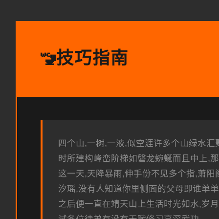
技巧指南
🚾
四个山,一树,一液,似空涯许多个山绿水
时所建构峰峦阶梯如磐龙蜿蜒而且中上,那
这一天,天降暴雨,伸手份不见多个指,萧
汐瑶,没有人知道你里侧面的父母即谁单单
之后便一直在靖天山上生活时光如水,岁月