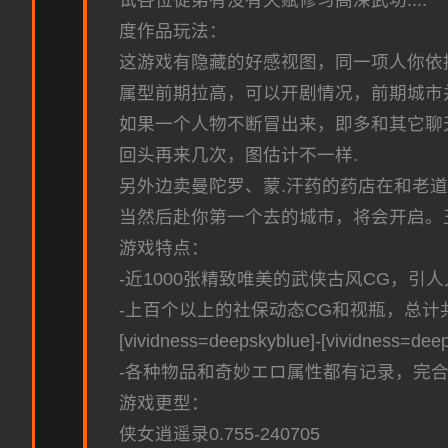
试各位徒弟有没有天赋修习高深武功....
度作品玩法：
这游戏有隐藏的好感视图，同一项人你依
属型前期拉高，可以开剧情况，前期城市
如果一个人物不断冒出来，即多和其它聊
回头再来几次，图估计不一样.
另外边卖曼陀罗、蒙.汗药的药店在和老道
当然后赴你第一个去的城市，将会开启。
游戏特点：
-近1000张精致唯美的武侠古风CG，引
-上百个以上的社保动态CG和视瓶，总计
[vividness=deepskyblue]-[vi
-各种物品和奇妙エロ属性都有记录，完
游戏更型：
侠女逍遥录0.755-240705