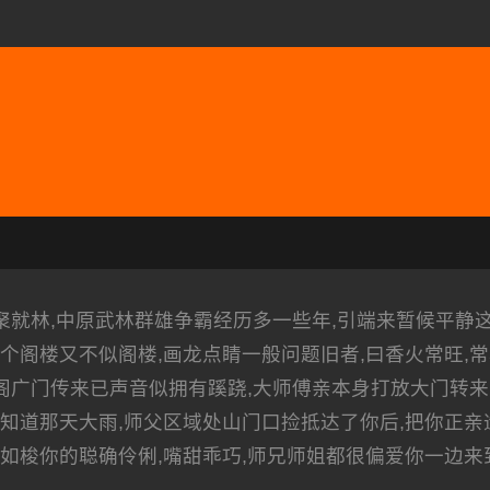
汇聚就林,中原武林群雄争霸经历多一些年,引端来暂候平静
个阁楼又不似阁楼,画龙点睛一般问题旧者,曰香火常旺,
阳阁广门传来已声音似拥有蹊跷,大师傅亲本身打放大门转来
知道那天大雨,师父区域处山门口捡抵达了你后,把你正亲
如梭你的聪确伶俐,嘴甜乖巧,师兄师姐都很偏爱你一边来到