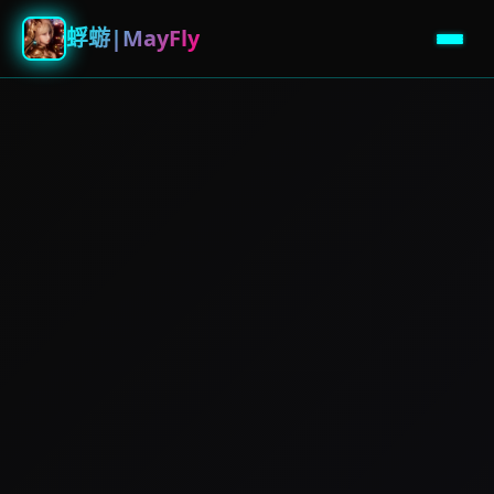
蜉蝣|MayFly