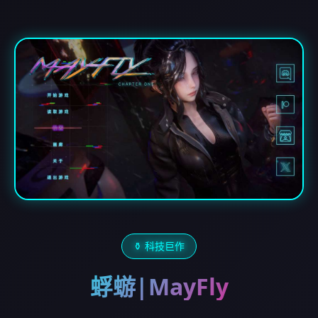
⚱️ 科技巨作
蜉蝣|MayFly