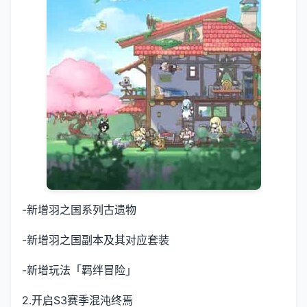
-新增羽之国系列古遗物
-新增羽之国副本及其对应套装
-新增玩法「羁绊冒险」
2.开启S3赛季混沌终焉