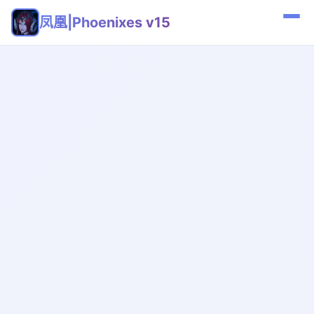
凤凰|Phoenixes v15