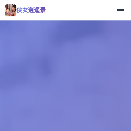
侠女逍遥录