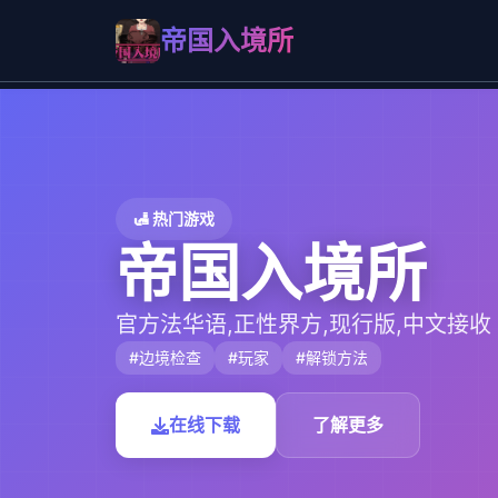
帝国入境所
🛃 热门游戏
帝国入境所
官方法华语,正性界方,现行版,中文接收
#边境检查
#玩家
#解锁方法
在线下载
了解更多