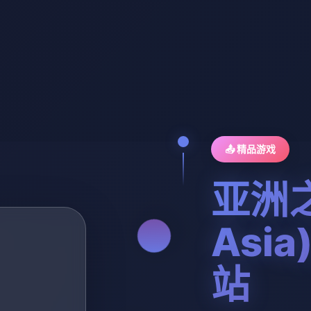
📤 精品游戏
亚洲之
Asi
站