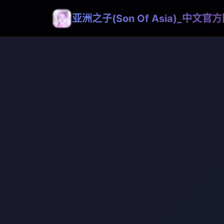
亚洲之子(Son Of Asia)_中文官