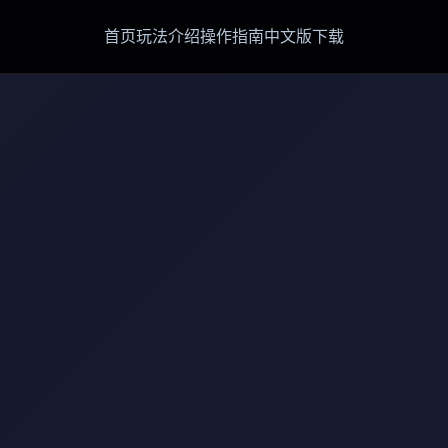
首页
玩法介绍
操作指南
中文版下载