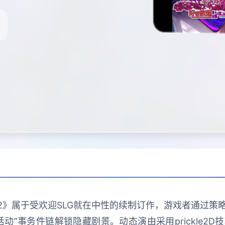
2》属于受欢迎SLG就在中性的续制订作，游戏者通过
动”事务件链解锁隐藏剧景。动态演由采用prickle2