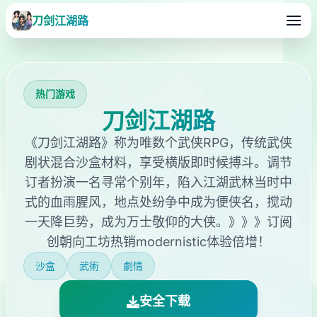
刀剑江湖路
热门游戏
刀剑江湖路
《刀剑江湖路》称为唯数个武侠RPG，传统武侠
剧状混合沙盒材料，享受横版即时候搏斗。调节
订者扮演一名寻常个别年，陷入江湖武林当时中
式的血雨腥风，地点处纷争中成为便侠名，搅动
一天降巨势，成为万士敬仰的大侠。》》》订阅
创朝向工坊热销modernistic体验倍增！
沙盒
武術
劇情
安全下载