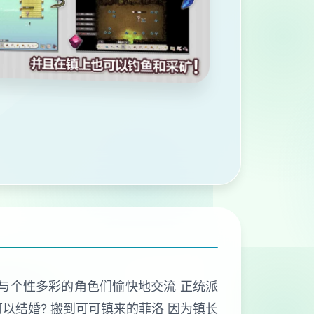
活与个性多彩的角色们愉快地交流 正统派
以结婚? 搬到可可镇来的菲洛 因为镇长