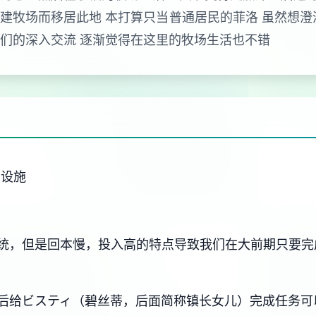
建牧场而移居此地 本打算只当普通居民的菲洛 虽然想澄
民们的深入交流 逐渐觉得在这里的牧场生活也不错
础设施
统，但是回本慢，投入高的特点导致我们在大前期只要完
后给ビスティ（碧丝蒂，后面简称镇长女儿）完成任务可