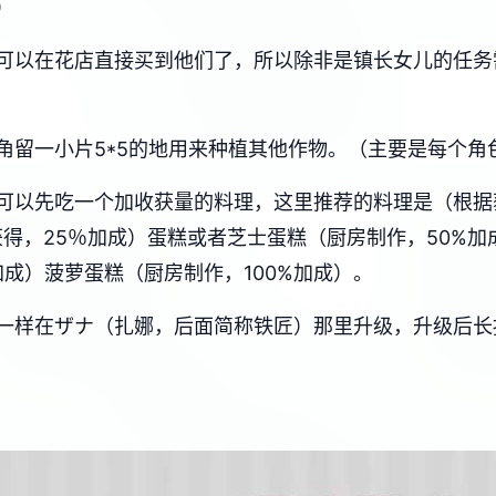
）
可以在花店直接买到他们了，所以除非是镇长女儿的任务
角留一小片5*5的地用来种植其他作物。（主要是每个角
可以先吃一个加收获量的料理，这里推荐的料理是（根据
获得，25％加成）蛋糕或者芝士蛋糕（厨房制作，50%
加成）菠萝蛋糕（厨房制作，100%加成）。
一样在ザナ（扎娜，后面简称铁匠）那里升级，升级后长