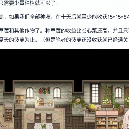
只需要少量种植就可以了。
如果我们全部种满，在十天后就至少能收获15*15*840
草莓和其他作物了。种草莓的收益比卷心菜还高，并且只
夏天的菠萝为止。（但是笔者的菠萝还没收获就已经通关