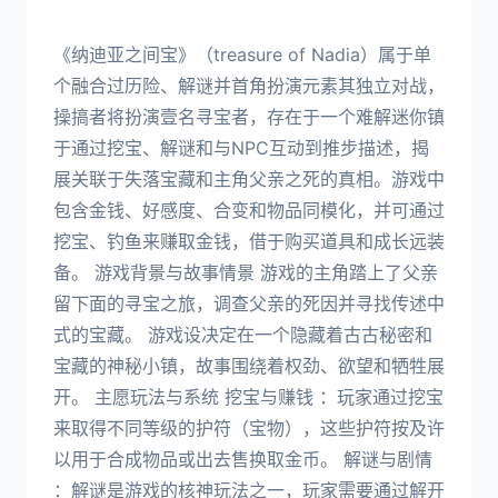
《纳迪亚之间宝》（treasure of Nadia）属于单
个融合过历险、解谜并首角扮演元素其独立对战，
操搞者将扮演壹名寻宝者，存在于一个难解迷你镇
于通过挖宝、解谜和与NPC互动到推步描述，揭
展关联于失落宝藏和主角父亲之死的真相。游戏中
包含金钱、好感度、合变和物品同模化，并可通过
挖宝、钓鱼来赚取金钱，借于购买道具和成长远装
备。 游戏背景与故事情景 游戏的主角踏上了父亲
留下面的寻宝之旅，调查父亲的死因并寻找传述中
式的宝藏。 游戏设决定在一个隐藏着古古秘密和
宝藏的神秘小镇，故事围绕着权劲、欲望和牺牲展
开。 主愿玩法与系统 挖宝与赚钱 ：玩家通过挖宝
来取得不同等级的护符（宝物），这些护符按及许
以用于合成物品或出去售换取金币。 解谜与剧情
：解谜是游戏的核神玩法之一，玩家需要通过解开