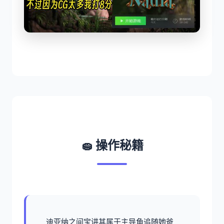
🧽 操作秘籍
迪亚纳之间宝讲其属于主导角追随她爸