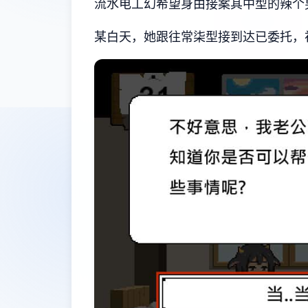
流水电工幻希望
身由接案其中型的辣个
某白天，她跟往常柒型接到达已委托，