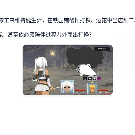
零工来维持诞生计，在铁匠铺帮忙打铁、酒馆中当店细二
等。甚至依必须陪伴过程者外面出打怪？