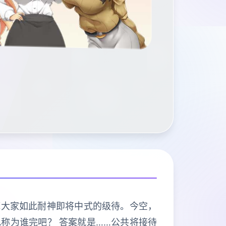
谢庞大家如此耐神即将中式的级待。今空，
色称为谁完吧？ 答案就是……公共将接待