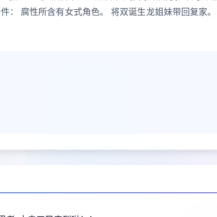
件： 腐性所含有女式角色。 将双诞生龙姐妹带回复家