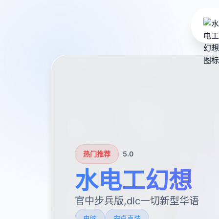
热门推荐
5.0
水电工幻想
官中步兵版,dlc一切新型华语
电脑
安卓直装