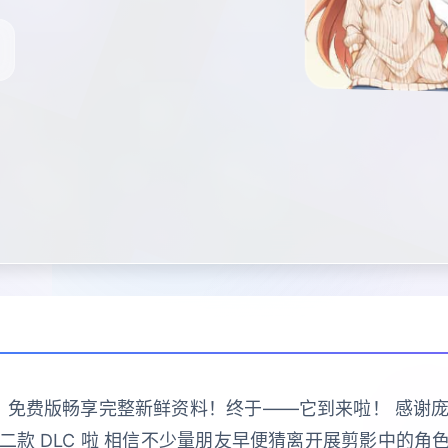
弹！免费版畅享完整新鲜资料！终于——它到来啦！ 感
款 DLC 啦 相信不少量朋友早便猜离开展剪影中的角