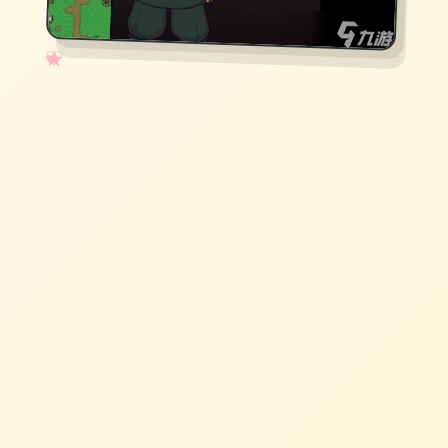
✧
♡
★
♥