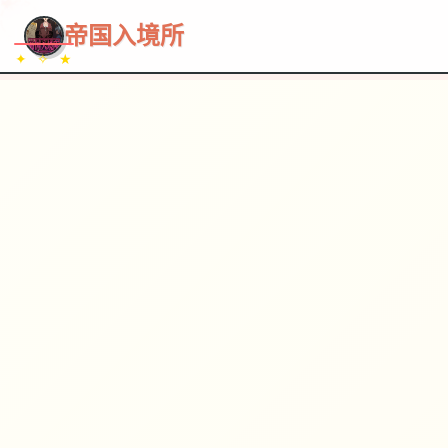
~~~
★
♡
✦
✧
♥
~
→
↗
帝国入境所
✦ ✧ ★