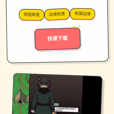
帝国边境
边境检查
帝国审查
✦ ★
→
快速下载