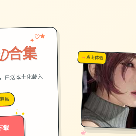
♡
✦
★
D合集
→
↗
点击体验
超棒！
用，白送本土化载入
麻吕
→
✦ ★
下载
✧
♡
★
♥