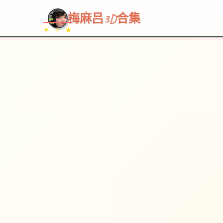
~~~
★
♡
✦
✧
♥
~
→
↗
梅麻吕3D合集
✦ ✧ ★