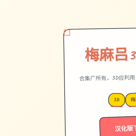
梅麻吕3
合集广所有，3D应利
梅
3D
汉化版