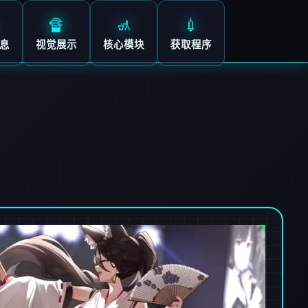
🔏
🚮
💉
息
视觉展示
核心模块
获取程序