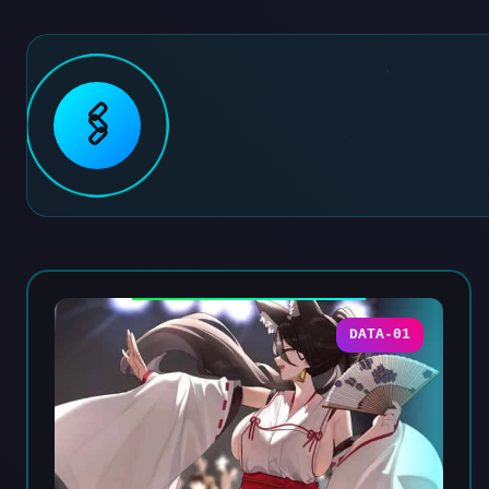
🖇️
DATA-01