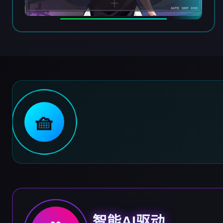
🧺
智能AI驱动