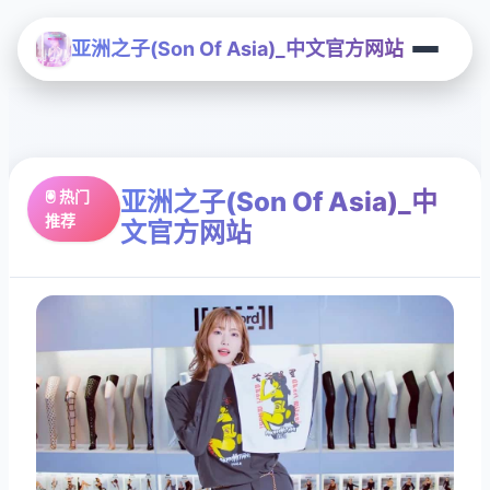
亚洲之子(Son Of Asia)_中文官方网站
亚洲之子(Son Of Asia)_中
🖲️ 热门
推荐
文官方网站