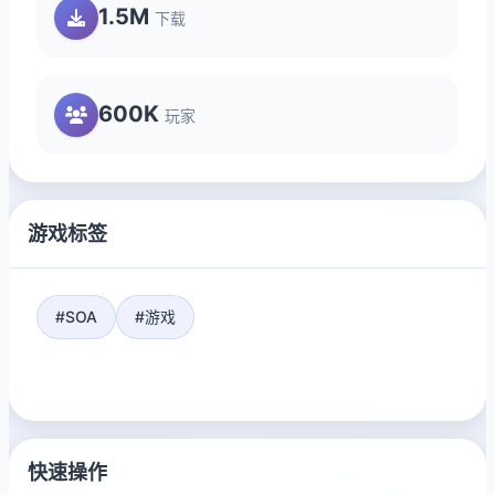
1.5M
下载
600K
玩家
游戏标签
#SOA
#游戏
快速操作