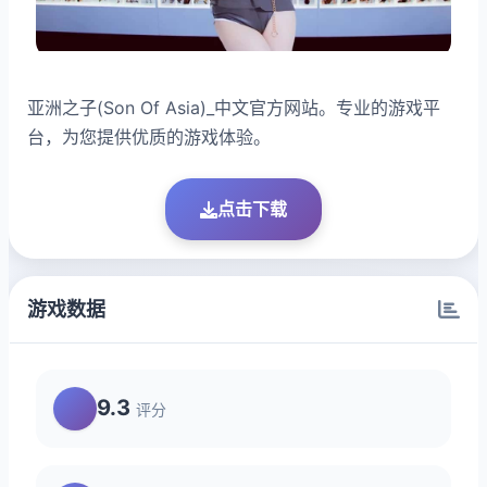
亚洲之子(Son Of Asia)_中文官方网站。专业的游戏平
台，为您提供优质的游戏体验。
点击下载
游戏数据
9.3
评分