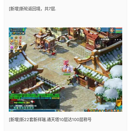
[新增]新轮返回境，共7层.
[新増]新22套新祥瑞.通天塔10层达100层称号