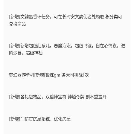
[新增]文韵墨香环任务，可在长时安文韵使者处领取.积分类可
兑换商品
[新增]新增超级红孩儿。恶魔泡泡，超级飞镰，自在心情袁，进
阶沙暴，超级神柚
梦幻西游单机
[新增[锻炼gm.各天可挑战1次
[新增]各礼包物品，双倍掉宝符.钟馗令牌.副本重置丹
[新增]门仿官房屋系统，优化房屋