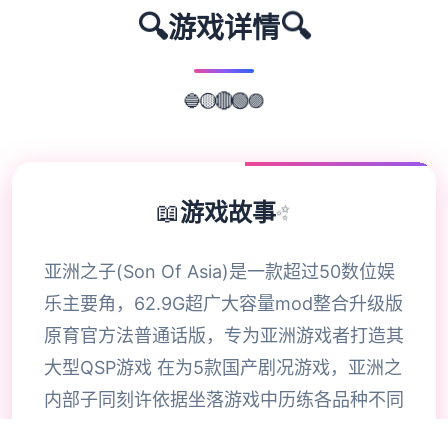
🔍
🔍
游戏详情
🔵
🟡
🔴
🟢
🟣
📖
游戏故事
✨
亚洲之子(Son Of Asia)是一款超过50数位娱
乐主要角，62.9G超广大容量mod整合升级版
原育官方法普通话版，专为亚洲游戏者打造其
大型QSP游戏 在为5款国产剧况游戏，亚洲之
内部子同刻许依据坐落游戏中历练各品种不同
型的职业，解锁各种幽默的剧情构变成。今天