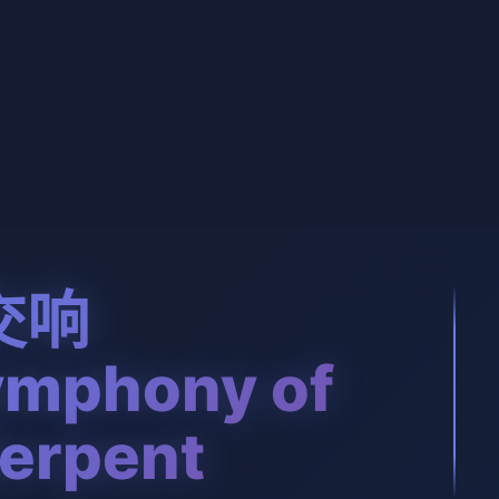
交响
mphony of
Serpent