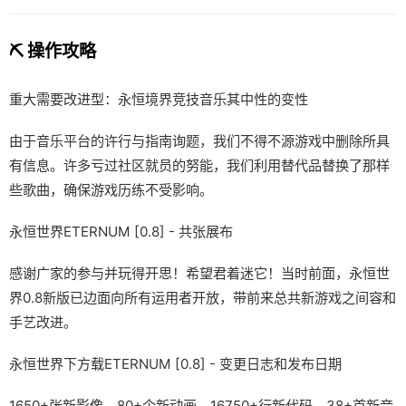
⛏️ 操作攻略
重大需要改进型：永恒境界竞技音乐其中性的变性
由于音乐平台的许行与指南询题，我们不得不源游戏中删除所具
有信息。许多亏过社区就员的努能，我们利用替代品替换了那样
些歌曲，确保游戏历练不受影响。
永恒世界ETERNUM [0.8] - 共张展布
感谢广家的参与并玩得开思！希望君着迷它！当时前面，永恒世
界0.8新版已边面向所有运用者开放，带前来总共新游戏之间容和
手艺改进。
永恒世界下方载ETERNUM [0.8] - 变更日志和发布日期
1650+张新影像，80+个新动画，16750+行新代码，38+首新音