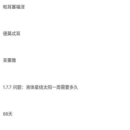
帕耳塞福涅
德莫忒耳
芙蕾雅
1.7.7 问题：液体星绕太阳一周需要多久
88天