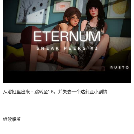
从浴缸里出来 - 跳转至1.6，并失去一个达莉亚小剧情
继续躲着